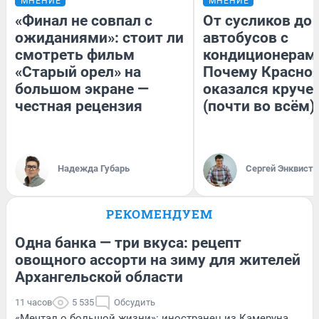
МНЕНИЕ
МНЕНИЕ
«Финал не совпал с
От сусликов до
ожиданиями»: стоит ли
автобусов с
смотреть фильм
кондиционерам
«Старый орел» на
Почему Красно
большом экране —
оказался круче
честная рецензия
(почти во всём)
Надежда Губарь
Сергей Энквист
РЕКОМЕНДУЕМ
Одна банка — три вкуса: рецепт
овощного ассорти на зиму для жителей
Архангельской области
11 часов
5 535
Обсудить
«Мечтал о большой жизни»: иностранец из Камеруна