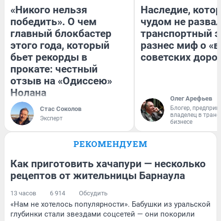
«Никого нельзя
Наследие, кото
победить». О чем
чудом не разва
главный блокбастер
транспортный э
этого года, который
разнес миф о «
бьет рекорды в
советских доро
прокате: честный
отзыв на «Одиссею»
Нолана
Олег Арефьев
Блогер, предприн
Стас Соколов
владелец в тран
Эксперт
бизнесе
РЕКОМЕНДУЕМ
Как приготовить хачапури — несколько
рецептов от жительницы Барнаула
13 часов
6 914
Обсудить
«Нам не хотелось популярности». Бабушки из уральской
глубинки стали звездами соцсетей — они покорили