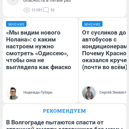
опасность в пятый раз
12 031
33
МНЕНИЕ
МНЕНИЕ
«Мы видим нового
От сусликов до
Нолана»: с каким
автобусов с
настроем нужно
кондиционерам
смотреть «Одиссею»,
Почему Красно
чтобы она не
оказался круче
выглядела как фиаско
(почти во всём)
Надежда Губарь
Сергей Энквист
РЕКОМЕНДУЕМ
В Волгограде пытаются спасти от