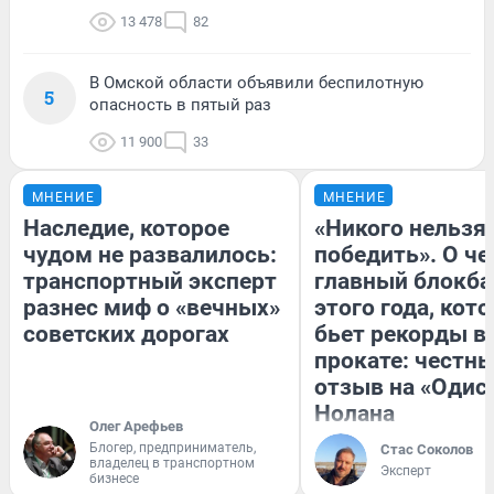
13 478
82
В Омской области объявили беспилотную
5
опасность в пятый раз
11 900
33
МНЕНИЕ
МНЕНИЕ
Наследие, которое
«Никого нельзя
чудом не развалилось:
победить». О ч
транспортный эксперт
главный блокба
разнес миф о «вечных»
этого года, кот
советских дорогах
бьет рекорды в
прокате: честн
отзыв на «Одис
Нолана
Олег Арефьев
Блогер, предприниматель,
Стас Соколов
владелец в транспортном
Эксперт
бизнесе