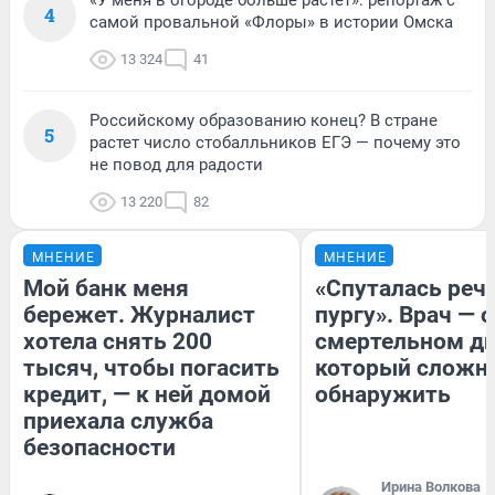
«У меня в огороде больше растет»: репортаж с
4
самой провальной «Флоры» в истории Омска
13 324
41
Российскому образованию конец? В стране
5
растет число стобалльников ЕГЭ — почему это
не повод для радости
13 220
82
МНЕНИЕ
МНЕНИЕ
Мой банк меня
«Спуталась речь
бережет. Журналист
пургу». Врач — о
хотела снять 200
смертельном ди
тысяч, чтобы погасить
который сложн
кредит, — к ней домой
обнаружить
приехала служба
безопасности
Ирина Волкова