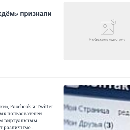
ждём» признали
и», Facebook и Twitter
ых пользователей
ым виртуальным
ют различные