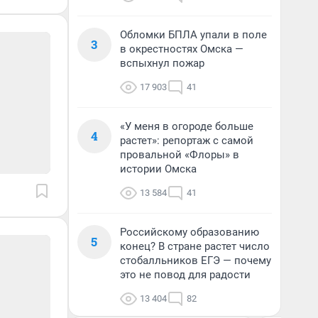
Обломки БПЛА упали в поле
3
в окрестностях Омска —
вспыхнул пожар
17 903
41
«У меня в огороде больше
4
растет»: репортаж с самой
провальной «Флоры» в
истории Омска
13 584
41
Российскому образованию
5
конец? В стране растет число
стобалльников ЕГЭ — почему
это не повод для радости
13 404
82