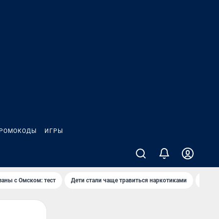
РОМОКОДЫ
ИГРЫ
заны с Омском: тест
Дети стали чаще травиться наркотиками
Появя