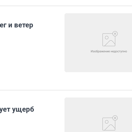
ег и ветер
ует ущерб