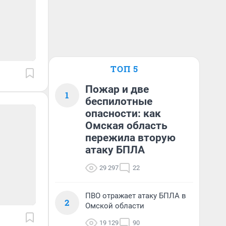
ТОП 5
Пожар и две
1
беспилотные
опасности: как
Омская область
пережила вторую
атаку БПЛА
29 297
22
ПВО отражает атаку БПЛА в
2
Омской области
19 129
90