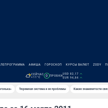
ЕЛЕПРОГРАММА
АФИША
ГОРОСКОП
КУРСЫ ВАЛЮТ
ZODY
П
USD 82,17
СЕЙЧАС
0
ПРОБКИ
+11°C
EUR 94,84
огонька»
Тюремная система и ее проблемы
Какие знаменитости свя