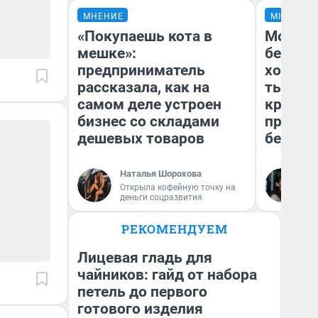
МНЕНИЕ
МНЕНИЕ
«Покупаешь кота в
Мой ба
мешке»:
береже
предприниматель
хотела 
рассказала, как на
тысяч,
самом деле устроен
кредит,
бизнес со складами
приеха
дешевых товаров
безопа
Наталья Шорохова
Кс
Открыла кофейную точку на
Ав
деньги соцразвития
РЕКОМЕНДУЕМ
Лицевая гладь для
чайников: гайд от набора
петель до первого
готового изделия