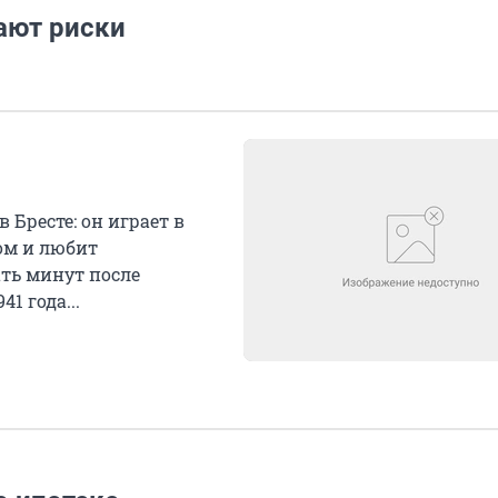
ают риски
Бресте: он играет в
ом и любит
ть минут после
1 года...