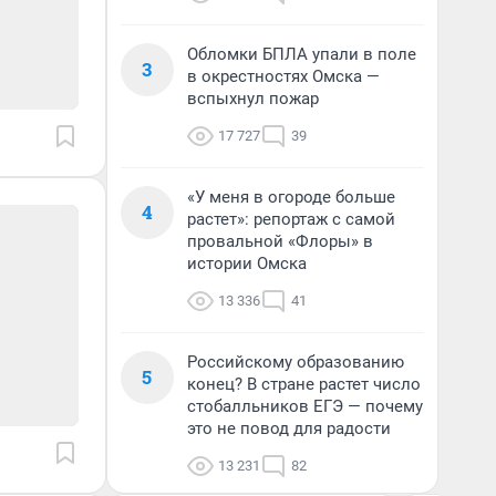
Обломки БПЛА упали в поле
3
в окрестностях Омска —
вспыхнул пожар
17 727
39
«У меня в огороде больше
4
растет»: репортаж с самой
провальной «Флоры» в
истории Омска
13 336
41
Российскому образованию
5
конец? В стране растет число
стобалльников ЕГЭ — почему
это не повод для радости
13 231
82