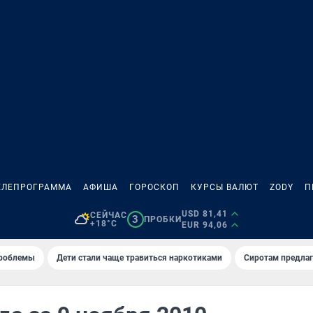
ЕЛЕПРОГРАММА
АФИША
ГОРОСКОП
КУРСЫ ВАЛЮТ
ZODY
П
USD 81,41
СЕЙЧАС
3
ПРОБКИ
+18°C
EUR 94,06
проблемы
Дети стали чаще травиться наркотиками
Сиротам предла