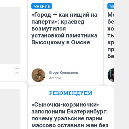
МНЕНИЕ
МНЕНИЕ
«Город — как нищий на
Мой ба
паперти»: краевед
береже
возмутился
хотела 
установкой памятника
тысяч,
Высоцкому в Омске
кредит,
приеха
безопа
Игорь Коновалов
Кс
Историк
Ав
РЕКОМЕНДУЕМ
«Сыночки-корзиночки»
заполонили Екатеринбург:
почему уральские парни
массово оставили жен без