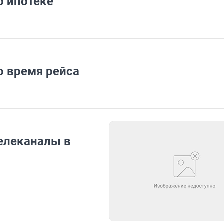
о ипотеке
о время рейса
елеканалы в