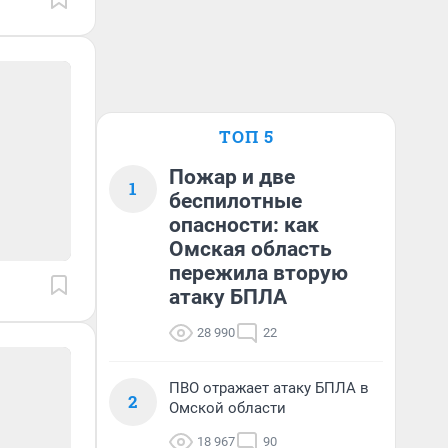
ТОП 5
Пожар и две
1
беспилотные
опасности: как
Омская область
пережила вторую
атаку БПЛА
28 990
22
ПВО отражает атаку БПЛА в
2
Омской области
18 967
90