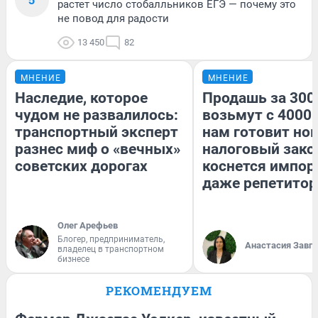
растет число стобалльников ЕГЭ — почему это
не повод для радости
13 450
82
МНЕНИЕ
МНЕНИЕ
Наследие, которое
Продашь за 3000
чудом не развалилось:
возьмут с 4000.
транспортный эксперт
нам готовит но
разнес миф о «вечных»
налоговый зако
советских дорогах
коснется импор
даже репетитор
Олег Арефьев
Блогер, предприниматель,
Анастасия Завг
владелец в транспортном
бизнесе
РЕКОМЕНДУЕМ