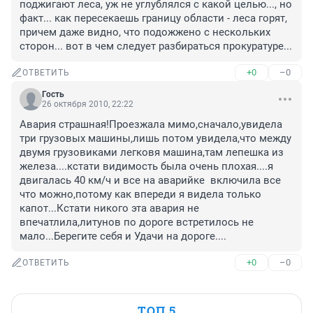
поджигают леса, уж не углублялся с какой целью..., но 
факт... как пересекаешь границу области - леса горят, 
причем даже видно, что подожжено с нескольких 
сторон... вот в чем следует разбираться прокуратуре...
+0
–0
ОТВЕТИТЬ
Гость
26 октября 2010, 22:22
Авария страшная!Проезжала мимо,сначало,увидела 
три грузовых машины,лишь потом увидела,что между 
двумя грузовиками легковя машина,там лепешка из 
железа....кстати видимость была очень плохая....я 
двигалась 40 км/ч и все на аварийке  включила все 
что можно,потому как впереди я видела только 
капот...Кстати никого эта авария не 
впечатлила,литунов по дороге встретилось не 
мало...Берегите себя и Удачи на дороге....
+0
–0
ОТВЕТИТЬ
ТОП 5