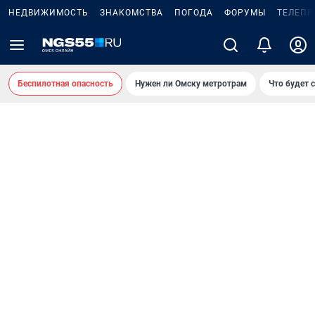
НЕДВИЖИМОСТЬ
ЗНАКОМСТВА
ПОГОДА
ФОРУМЫ
ТЕЛЕПР
Беспилотная опасность
Нужен ли Омску метротрам
Что будет 