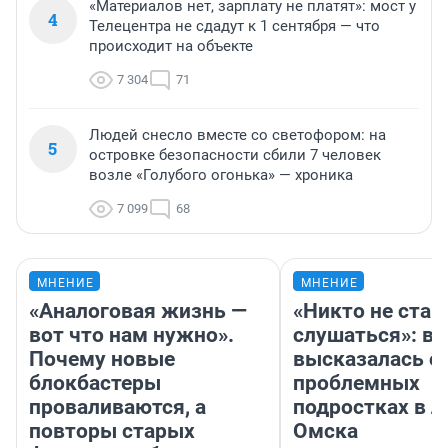
«Материалов нет, зарплату не платят»: мост у
4
Телецентра не сдадут к 1 сентября — что
происходит на объекте
7 304
71
Людей снесло вместе со светофором: на
5
островке безопасности сбили 7 человек
возле «Голубого огонька» — хроника
7 099
68
МНЕНИЕ
МНЕНИЕ
«Аналоговая жизнь —
«Никто не стан
вот что нам нужно».
слушаться»: в
Почему новые
высказалась о
блокбастеры
проблемных
проваливаются, а
подростках в л
повторы старых
Омска