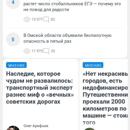
4
растет число стобалльников ЕГЭ — почему это
не повод для радости
13 577
82
В Омской области объявили беспилотную
5
опасность в пятый раз
11 975
33
МНЕНИЕ
МНЕНИЕ
Наследие, которое
«Нет некрасивы
чудом не развалилось:
городов, есть
транспортный эксперт
недофинансиро
разнес миф о «вечных»
Путешественни
советских дорогах
проехали 2000
километров по 
машине — стоил
того
Олег Арефьев