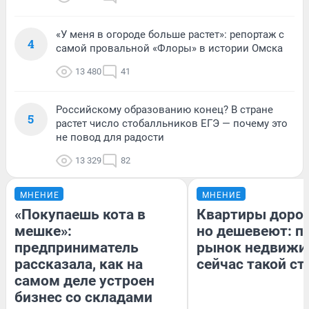
«У меня в огороде больше растет»: репортаж с
4
самой провальной «Флоры» в истории Омска
13 480
41
Российскому образованию конец? В стране
5
растет число стобалльников ЕГЭ — почему это
не повод для радости
13 329
82
МНЕНИЕ
МНЕНИЕ
«Покупаешь кота в
Квартиры доро
мешке»:
но дешевеют: п
предприниматель
рынок недвижи
рассказала, как на
сейчас такой с
самом деле устроен
бизнес со складами