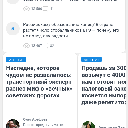
13 586
41
Российскому образованию конец? В стране
5
растет число стобалльников ЕГЭ — почему это
не повод для радости
13 407
82
МНЕНИЕ
МНЕНИЕ
Наследие, которое
Продашь за 3000
чудом не развалилось:
возьмут с 4000.
транспортный эксперт
нам готовит но
разнес миф о «вечных»
налоговый зако
советских дорогах
коснется импор
даже репетитор
Олег Арефьев
Блогер, предприниматель,
Анастасия Завг