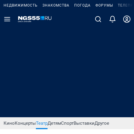
НЕДВИЖИМОСТЬ
ЗНАКОМСТВА
ПОГОДА
ФОРУМЫ
ТЕЛЕПР
Кино
Концерты
Театр
Детям
Спорт
Выставки
Другое