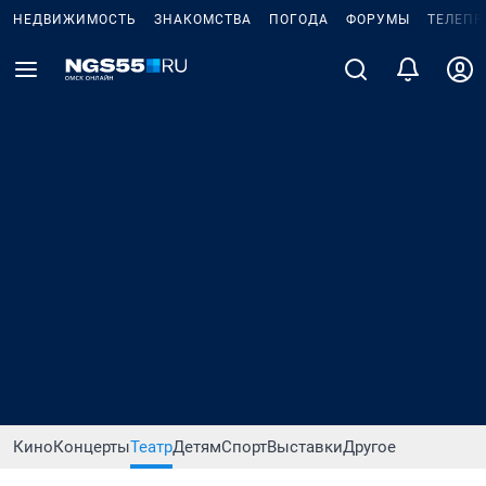
НЕДВИЖИМОСТЬ
ЗНАКОМСТВА
ПОГОДА
ФОРУМЫ
ТЕЛЕПР
Кино
Концерты
Театр
Детям
Спорт
Выставки
Другое