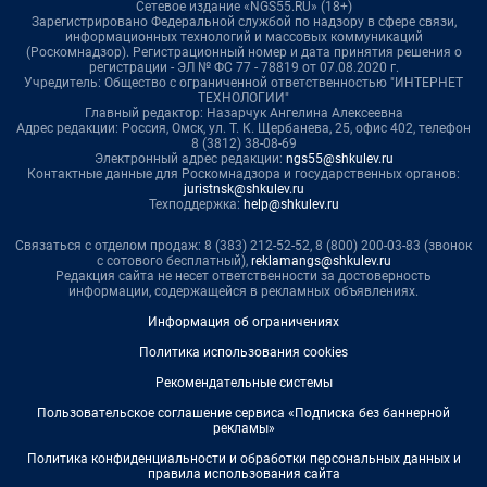
Сетевое издание «NGS55.RU» (18+)
Зарегистрировано Федеральной службой по надзору в сфере связи,
информационных технологий и массовых коммуникаций
(Роскомнадзор). Регистрационный номер и дата принятия решения о
регистрации - ЭЛ № ФС 77 - 78819 от 07.08.2020 г.
Учредитель: Общество с ограниченной ответственностью "ИНТЕРНЕТ
ТЕХНОЛОГИИ"
Главный редактор: Назарчук Ангелина Алексеевна
Адрес редакции: Россия, Омск, ул. Т. К. Щербанева, 25, офис 402, телефон
8 (3812) 38-08-69
Электронный адрес редакции:
ngs55@shkulev.ru
Контактные данные для Роскомнадзора и государственных органов:
juristnsk@shkulev.ru
Техподдержка:
help@shkulev.ru
Связаться с отделом продаж: 8 (383) 212-52-52, 8 (800) 200-03-83 (звонок
с сотового бесплатный),
reklamangs@shkulev.ru
Редакция сайта не несет ответственности за достоверность
информации, содержащейся в рекламных объявлениях.
Информация об ограничениях
Политика использования cookies
Рекомендательные системы
Пользовательское соглашение сервиса «Подписка без баннерной
рекламы»
Политика конфиденциальности и обработки персональных данных и
правила использования сайта