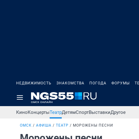
НЕДВИЖИМОСТЬ
ЗНАКОМСТВА
ПОГОДА
ФОРУМЫ
Т
Кино
Концерты
Театр
Детям
Спорт
Выставки
Другое
ОМСК
АФИША
ТЕАТР
МОРОЖЕНЫ ПЕСНИ
Морожены песни