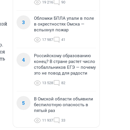
19 216
90
Обломки БПЛА упали в поле
3
ой 
в окрестностях Омска —
вспыхнул пожар
17 987
41
. 
я 
Российскому образованию
ь 
4
конец? В стране растет число
стобалльников ЕГЭ — почему
это не повод для радости
13 528
82
В Омской области объявили
5
беспилотную опасность в
пятый раз
11 937
33