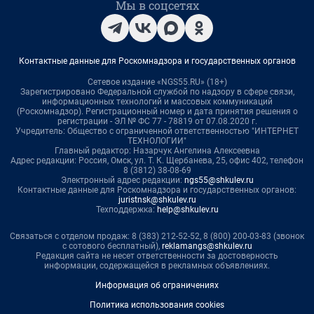
Мы в соцсетях
Контактные данные для Роскомнадзора и государственных органов
Сетевое издание «NGS55.RU» (18+)
Зарегистрировано Федеральной службой по надзору в сфере связи,
информационных технологий и массовых коммуникаций
(Роскомнадзор). Регистрационный номер и дата принятия решения о
регистрации - ЭЛ № ФС 77 - 78819 от 07.08.2020 г.
Учредитель: Общество с ограниченной ответственностью "ИНТЕРНЕТ
ТЕХНОЛОГИИ"
Главный редактор: Назарчук Ангелина Алексеевна
Адрес редакции: Россия, Омск, ул. Т. К. Щербанева, 25, офис 402, телефон
8 (3812) 38-08-69
Электронный адрес редакции:
ngs55@shkulev.ru
Контактные данные для Роскомнадзора и государственных органов:
juristnsk@shkulev.ru
Техподдержка:
help@shkulev.ru
Связаться с отделом продаж: 8 (383) 212-52-52, 8 (800) 200-03-83 (звонок
с сотового бесплатный),
reklamangs@shkulev.ru
Редакция сайта не несет ответственности за достоверность
информации, содержащейся в рекламных объявлениях.
Информация об ограничениях
Политика использования cookies