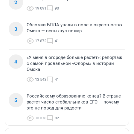
2
19 091
90
Обломки БПЛА упали в поле в окрестностях
3
Омска — вспыхнул пожар
17 872
41
«У меня в огороде больше растет»: репортаж
4
с самой провальной «Флоры» в истории
Омска
13 543
41
Российскому образованию конец? В стране
5
растет число стобалльников ЕГЭ — почему
это не повод для радости
13 378
82