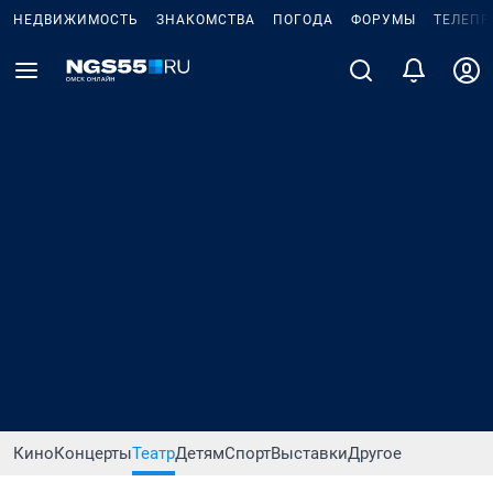
НЕДВИЖИМОСТЬ
ЗНАКОМСТВА
ПОГОДА
ФОРУМЫ
ТЕЛЕПР
Кино
Концерты
Театр
Детям
Спорт
Выставки
Другое