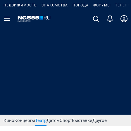
НЕДВИЖИМОСТЬ
ЗНАКОМСТВА
ПОГОДА
ФОРУМЫ
ТЕЛЕПР
Кино
Концерты
Театр
Детям
Спорт
Выставки
Другое