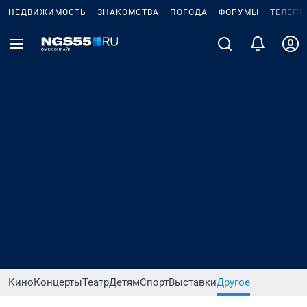
НЕДВИЖИМОСТЬ
ЗНАКОМСТВА
ПОГОДА
ФОРУМЫ
ТЕЛЕПР
Кино
Концерты
Театр
Детям
Спорт
Выставки
Другое