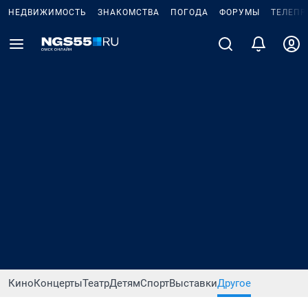
НЕДВИЖИМОСТЬ
ЗНАКОМСТВА
ПОГОДА
ФОРУМЫ
ТЕЛЕПР
Кино
Концерты
Театр
Детям
Спорт
Выставки
Другое