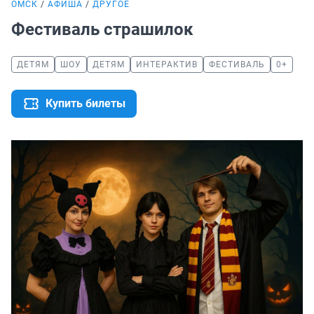
ОМСК
АФИША
ДРУГОЕ
Фестиваль страшилок
ДЕТЯМ
ШОУ
ДЕТЯМ
ИНТЕРАКТИВ
ФЕСТИВАЛЬ
0+
Купить билеты