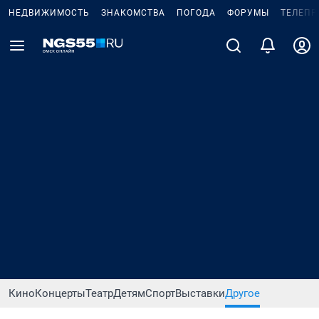
НЕДВИЖИМОСТЬ
ЗНАКОМСТВА
ПОГОДА
ФОРУМЫ
ТЕЛЕПР
Кино
Концерты
Театр
Детям
Спорт
Выставки
Другое