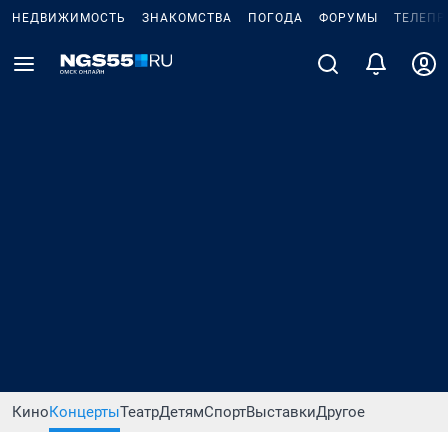
НЕДВИЖИМОСТЬ
ЗНАКОМСТВА
ПОГОДА
ФОРУМЫ
ТЕЛЕПР
Кино
Концерты
Театр
Детям
Спорт
Выставки
Другое