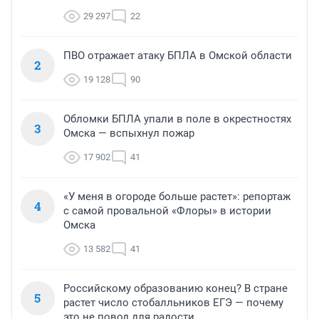
29 297
22
ПВО отражает атаку БПЛА в Омской области
2
19 128
90
Обломки БПЛА упали в поле в окрестностях
3
Омска — вспыхнул пожар
17 902
41
«У меня в огороде больше растет»: репортаж
4
с самой провальной «Флоры» в истории
Омска
13 582
41
Российскому образованию конец? В стране
5
растет число стобалльников ЕГЭ — почему
это не повод для радости