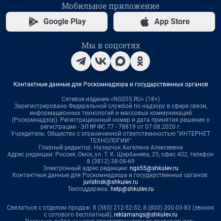
Мобильное приложение
Google Play
App Store
Мы в соцсетях
Контактные данные для Роскомнадзора и государственных органов
Сетевое издание «NGS55.RU» (18+)
Зарегистрировано Федеральной службой по надзору в сфере связи,
информационных технологий и массовых коммуникаций
(Роскомнадзор). Регистрационный номер и дата принятия решения о
регистрации - ЭЛ № ФС 77 - 78819 от 07.08.2020 г.
Учредитель: Общество с ограниченной ответственностью "ИНТЕРНЕТ
ТЕХНОЛОГИИ"
Главный редактор: Назарчук Ангелина Алексеевна
Адрес редакции: Россия, Омск, ул. Т. К. Щербанева, 25, офис 402, телефон
8 (3812) 38-08-69
Электронный адрес редакции:
ngs55@shkulev.ru
Контактные данные для Роскомнадзора и государственных органов:
juristnsk@shkulev.ru
Техподдержка:
help@shkulev.ru
Связаться с отделом продаж: 8 (383) 212-52-52, 8 (800) 200-03-83 (звонок
с сотового бесплатный),
reklamangs@shkulev.ru