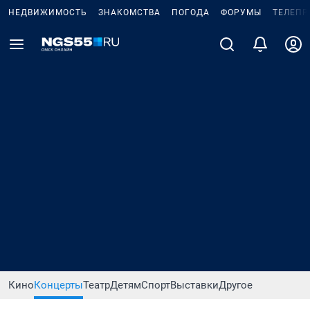
НЕДВИЖИМОСТЬ
ЗНАКОМСТВА
ПОГОДА
ФОРУМЫ
ТЕЛЕПР
Кино
Концерты
Театр
Детям
Спорт
Выставки
Другое