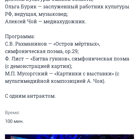
Ольга Бурик — заслуженный работник культуры 
РФ, ведущая, музыковед;

Алексей Чой — медиахудожник.

Программа:

С.В. Рахманинов — «Остров мёртвых», 
симфоническая поэма, ор.29;

Ф. Лист — «Битва гуннов», симфоническая поэма 
(с демонстрацией картин);

М.П. Мусоргский — «Картинки с выставки» (с 
мультимедийной композицией А. Чоя).

С одним антрактом.
Время:
100 мин.