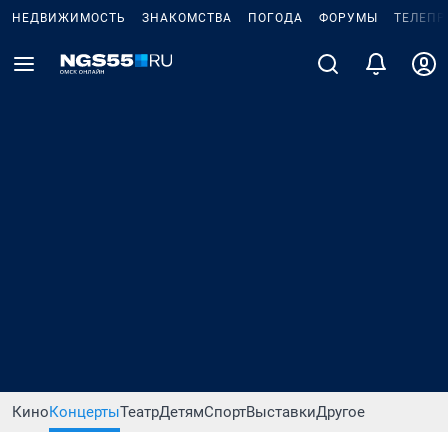
НЕДВИЖИМОСТЬ
ЗНАКОМСТВА
ПОГОДА
ФОРУМЫ
ТЕЛЕПР
Кино
Концерты
Театр
Детям
Спорт
Выставки
Другое