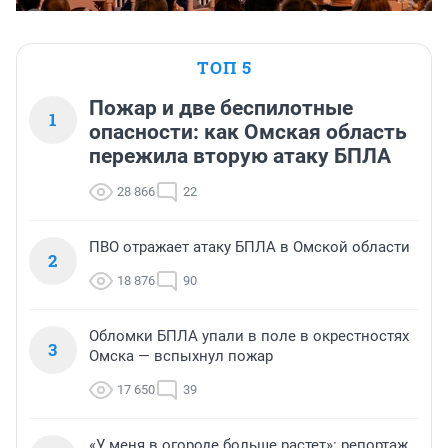
ТОП 5
Пожар и две беспилотные
1
опасности: как Омская область
пережила вторую атаку БПЛА
28 866
22
ПВО отражает атаку БПЛА в Омской области
2
18 876
90
Обломки БПЛА упали в поле в окрестностях
3
Омска — вспыхнул пожар
17 650
39
«У меня в огороде больше растет»: репортаж