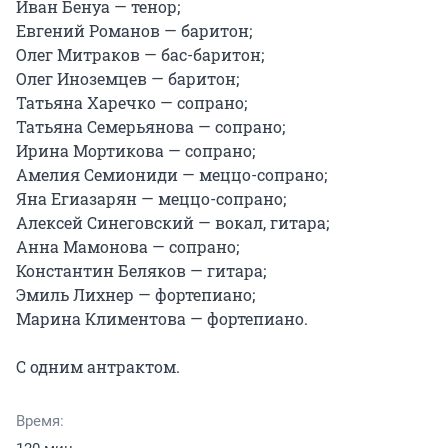
Иван Бенуа — тенор;

Евгений Романов — баритон;

Олег Митраков — бас-баритон;

Олег Иноземцев — баритон;

Татьяна Харечко — сопрано;

Татьяна Семерьянова — сопрано;

Ирина Мортикова — сопрано;

Амелия Семиониди — меццо-сопрано;

Яна Егиазарян — меццо-сопрано;

Алексей Синеговский — вокал, гитара;

Анна Мамонова — сопрано;

Константин Беляков — гитара;

Эмиль Лихнер — фортепиано;

Марина Климентова — фортепиано.

С одним антрактом.
Время: