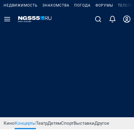
НЕДВИЖИМОСТЬ
ЗНАКОМСТВА
ПОГОДА
ФОРУМЫ
ТЕЛЕПР
Кино
Концерты
Театр
Детям
Спорт
Выставки
Другое