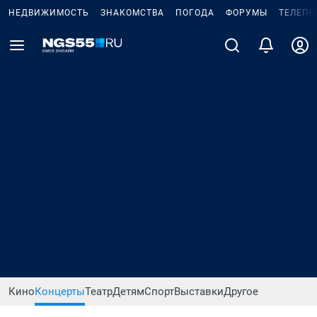
НЕДВИЖИМОСТЬ
ЗНАКОМСТВА
ПОГОДА
ФОРУМЫ
ТЕЛЕПР
Кино
Концерты
Театр
Детям
Спорт
Выставки
Другое