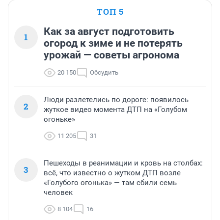
ТОП 5
Как за август подготовить
1
огород к зиме и не потерять
урожай — советы агронома
20 150
Обсудить
Люди разлетелись по дороге: появилось
2
жуткое видео момента ДТП на «Голубом
огоньке»
11 205
31
Пешеходы в реанимации и кровь на столбах:
3
всё, что известно о жутком ДТП возле
«Голубого огонька» — там сбили семь
человек
8 104
16