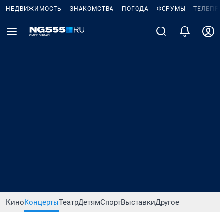
НЕДВИЖИМОСТЬ
ЗНАКОМСТВА
ПОГОДА
ФОРУМЫ
ТЕЛЕПР
Кино
Концерты
Театр
Детям
Спорт
Выставки
Другое