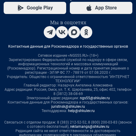
Google Play
App Store
Мы в соцсетях
Контактные данные для Роскомнадзора и государственных органов
Сетевое издание «NGS55.RU» (18+)
Зарегистрировано Федеральной службой по надзору в сфере связи,
информационных технологий и массовых коммуникаций
(Роскомнадзор). Регистрационный номер и дата принятия решения о
регистрации - ЭЛ № ФС 77 - 78819 от 07.08.2020 г.
Учредитель: Общество с ограниченной ответственностью "ИНТЕРНЕТ
ТЕХНОЛОГИИ"
Главный редактор: Назарчук Ангелина Алексеевна
Адрес редакции: Россия, Омск, ул. Т. К. Щербанева, 25, офис 402, телефон
8 (3812) 38-08-69
Электронный адрес редакции:
ngs55@shkulev.ru
Контактные данные для Роскомнадзора и государственных органов:
juristnsk@shkulev.ru
Техподдержка:
help@shkulev.ru
Связаться с отделом продаж: 8 (383) 212-52-52, 8 (800) 200-03-83 (звонок
с сотового бесплатный),
reklamangs@shkulev.ru
Редакция сайта не несет ответственности за достоверность
информации, содержащейся в рекламных объявлениях.