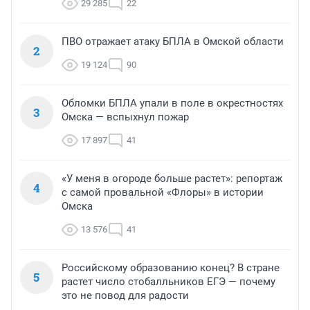
29 285
22
ПВО отражает атаку БПЛА в Омской области
2
19 124
90
Обломки БПЛА упали в поле в окрестностях
3
Омска — вспыхнул пожар
17 897
41
«У меня в огороде больше растет»: репортаж
4
с самой провальной «Флоры» в истории
Омска
13 576
41
Российскому образованию конец? В стране
5
растет число стобалльников ЕГЭ — почему
это не повод для радости