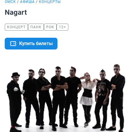
ОМСК
АФИША
КОНЦЕРТЫ
Nagart
КОНЦЕРТ
ПАНК
РОК
12+
Купить билеты