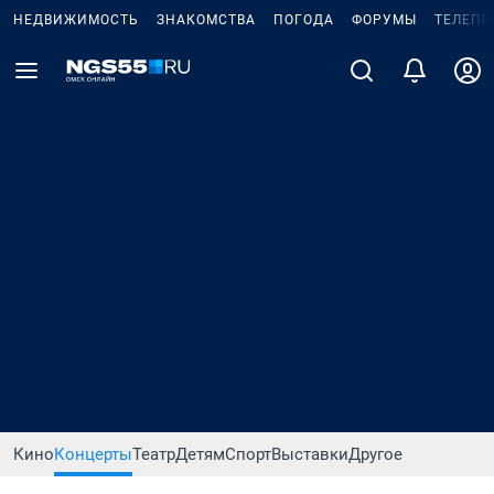
НЕДВИЖИМОСТЬ
ЗНАКОМСТВА
ПОГОДА
ФОРУМЫ
ТЕЛЕПР
Кино
Концерты
Театр
Детям
Спорт
Выставки
Другое