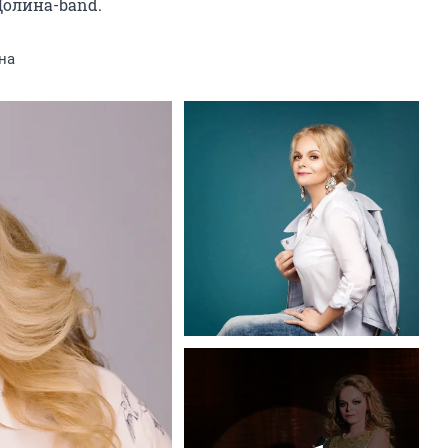
Долина-band.
на