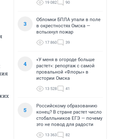
19 082
90
Обломки БПЛА упали в поле
3
в окрестностях Омска —
вспыхнул пожар
 
17 860
39
«У меня в огороде больше
4
 
растет»: репортаж с самой
провальной «Флоры» в
ия 
истории Омска
13 528
41
ких 
Российскому образованию
5
конец? В стране растет число
стобалльников ЕГЭ — почему
это не повод для радости
13 363
82