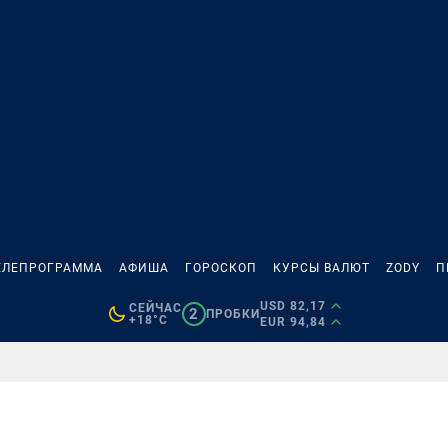
ЕЛЕПРОГРАММА
АФИША
ГОРОСКОП
КУРСЫ ВАЛЮТ
ZODY
П
USD 82,17
СЕЙЧАС
2
ПРОБКИ
+18°C
EUR 94,84