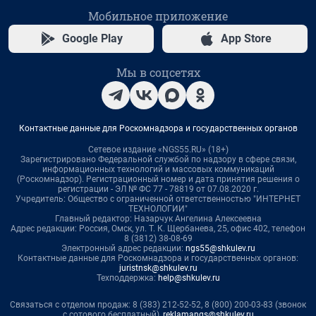
Мобильное приложение
Google Play
App Store
Мы в соцсетях
Контактные данные для Роскомнадзора и государственных органов
Сетевое издание «NGS55.RU» (18+)
Зарегистрировано Федеральной службой по надзору в сфере связи,
информационных технологий и массовых коммуникаций
(Роскомнадзор). Регистрационный номер и дата принятия решения о
регистрации - ЭЛ № ФС 77 - 78819 от 07.08.2020 г.
Учредитель: Общество с ограниченной ответственностью "ИНТЕРНЕТ
ТЕХНОЛОГИИ"
Главный редактор: Назарчук Ангелина Алексеевна
Адрес редакции: Россия, Омск, ул. Т. К. Щербанева, 25, офис 402, телефон
8 (3812) 38-08-69
Электронный адрес редакции:
ngs55@shkulev.ru
Контактные данные для Роскомнадзора и государственных органов:
juristnsk@shkulev.ru
Техподдержка:
help@shkulev.ru
Связаться с отделом продаж: 8 (383) 212-52-52, 8 (800) 200-03-83 (звонок
с сотового бесплатный),
reklamangs@shkulev.ru