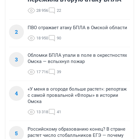
28 956
22
ПВО отражает атаку БПЛА в Омской области
2
18 950
90
Обломки БПЛА упали в поле в окрестностях
3
Омска — вспыхнул пожар
17 716
39
«У меня в огороде больше растет»: репортаж
4
с самой провальной «Флоры» в истории
Омска
13 318
41
Российскому образованию конец? В стране
5
растет число стобалльников ЕГЭ — почему