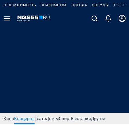
НЕДВИЖИМОСТЬ
ЗНАКОМСТВА
ПОГОДА
ФОРУМЫ
ТЕЛЕПР
Кино
Концерты
Театр
Детям
Спорт
Выставки
Другое