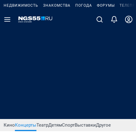
НЕДВИЖИМОСТЬ
ЗНАКОМСТВА
ПОГОДА
ФОРУМЫ
ТЕЛЕПР
Кино
Концерты
Театр
Детям
Спорт
Выставки
Другое