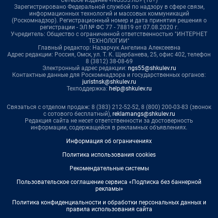
Сетевое издание «NGS55.RU» (18+)
Зарегистрировано Федеральной службой по надзору в сфере связи,
информационных технологий и массовых коммуникаций
(Роскомнадзор). Регистрационный номер и дата принятия решения о
регистрации - ЭЛ № ФС 77 - 78819 от 07.08.2020 г.
Учредитель: Общество с ограниченной ответственностью "ИНТЕРНЕТ
ТЕХНОЛОГИИ"
Главный редактор: Назарчук Ангелина Алексеевна
Адрес редакции: Россия, Омск, ул. Т. К. Щербанева, 25, офис 402, телефон
8 (3812) 38-08-69
Электронный адрес редакции:
ngs55@shkulev.ru
Контактные данные для Роскомнадзора и государственных органов:
juristnsk@shkulev.ru
Техподдержка:
help@shkulev.ru
Связаться с отделом продаж: 8 (383) 212-52-52, 8 (800) 200-03-83 (звонок
с сотового бесплатный),
reklamangs@shkulev.ru
Редакция сайта не несет ответственности за достоверность
информации, содержащейся в рекламных объявлениях.
Информация об ограничениях
Политика использования cookies
Рекомендательные системы
Пользовательское соглашение сервиса «Подписка без баннерной
рекламы»
Политика конфиденциальности и обработки персональных данных и
правила использования сайта