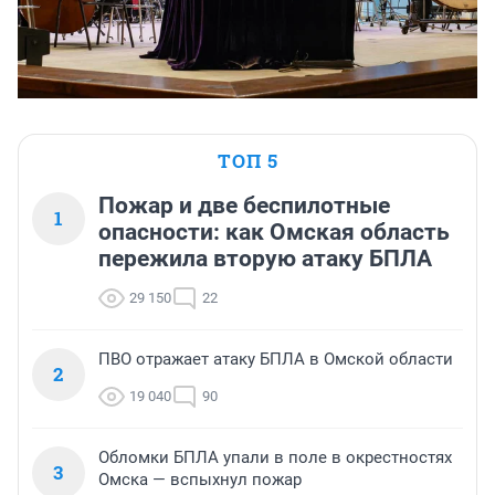
ТОП 5
Пожар и две беспилотные
1
опасности: как Омская область
пережила вторую атаку БПЛА
29 150
22
ПВО отражает атаку БПЛА в Омской области
2
19 040
90
Обломки БПЛА упали в поле в окрестностях
3
Омска — вспыхнул пожар