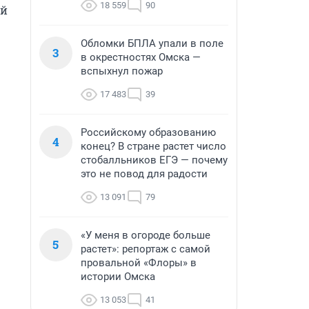
18 559
90
й 
Обломки БПЛА упали в поле
3
в окрестностях Омска —
вспыхнул пожар
17 483
39
Российскому образованию
4
конец? В стране растет число
стобалльников ЕГЭ — почему
это не повод для радости
13 091
79
«У меня в огороде больше
5
растет»: репортаж с самой
провальной «Флоры» в
истории Омска
13 053
41