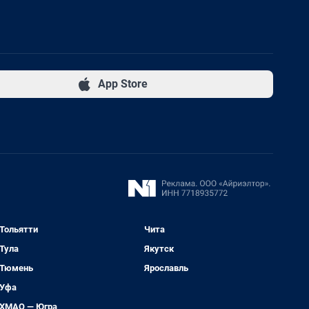
App Store
Тольятти
Чита
Тула
Якутск
Тюмень
Ярославль
Уфа
ХМАО — Югра