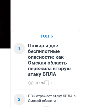
ТОП 5
Пожар и две
1
беспилотные
опасности: как
Омская область
пережила вторую
атаку БПЛА
28 476
21
ПВО отражает атаку БПЛА в
2
Омской области