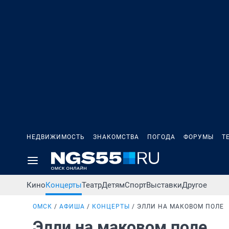
НЕДВИЖИМОСТЬ
ЗНАКОМСТВА
ПОГОДА
ФОРУМЫ
Т
Кино
Концерты
Театр
Детям
Спорт
Выставки
Другое
ОМСК
АФИША
КОНЦЕРТЫ
ЭЛЛИ НА МАКОВОМ ПОЛЕ
Элли на маковом поле