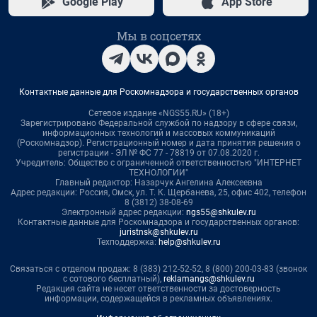
Google Play
App Store
Мы в соцсетях
Контактные данные для Роскомнадзора и государственных органов
Сетевое издание «NGS55.RU» (18+)
Зарегистрировано Федеральной службой по надзору в сфере связи,
информационных технологий и массовых коммуникаций
(Роскомнадзор). Регистрационный номер и дата принятия решения о
регистрации - ЭЛ № ФС 77 - 78819 от 07.08.2020 г.
Учредитель: Общество с ограниченной ответственностью "ИНТЕРНЕТ
ТЕХНОЛОГИИ"
Главный редактор: Назарчук Ангелина Алексеевна
Адрес редакции: Россия, Омск, ул. Т. К. Щербанева, 25, офис 402, телефон
8 (3812) 38-08-69
Электронный адрес редакции:
ngs55@shkulev.ru
Контактные данные для Роскомнадзора и государственных органов:
juristnsk@shkulev.ru
Техподдержка:
help@shkulev.ru
Связаться с отделом продаж: 8 (383) 212-52-52, 8 (800) 200-03-83 (звонок
с сотового бесплатный),
reklamangs@shkulev.ru
Редакция сайта не несет ответственности за достоверность
информации, содержащейся в рекламных объявлениях.