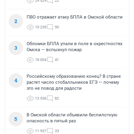
29 529
22
ПВО отражает атаку БПЛА в Омской области
2
19 239
90
Обломки БПЛА упали в поле в окрестностях
3
Омска — вспыхнул пожар
18 004
41
Российскому образованию конец? В стране
4
растет число стобалльников ЕГЭ — почему
это не повод для радости
13 556
82
В Омской области объявили беспилотную
5
опасность в пятый раз
11 957
33