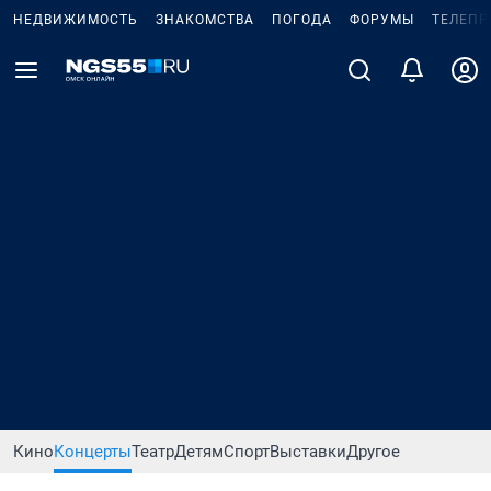
НЕДВИЖИМОСТЬ
ЗНАКОМСТВА
ПОГОДА
ФОРУМЫ
ТЕЛЕПР
Кино
Концерты
Театр
Детям
Спорт
Выставки
Другое