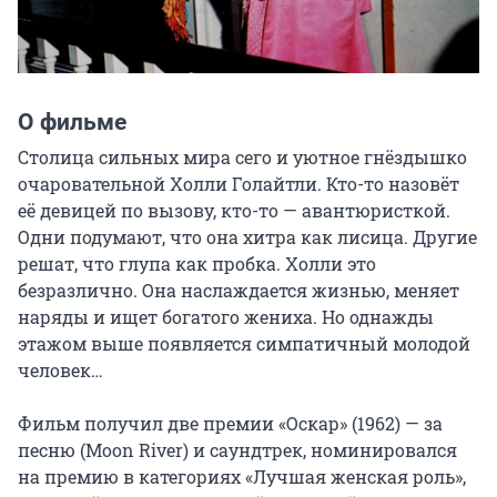
О фильме
Столица сильных мира сего и уютное гнёздышко 
очаровательной Холли Голайтли. Кто-то назовёт 
её девицей по вызову, кто-то — авантюристкой. 
Одни подумают, что она хитра как лисица. Другие 
решат, что глупа как пробка. Холли это 
безразлично. Она наслаждается жизнью, меняет 
наряды и ищет богатого жениха. Но однажды 
этажом выше появляется симпатичный молодой 
человек…

Фильм получил две премии «Оскар» (1962) — за 
песню (Moon River) и саундтрек, номинировался 
на премию в категориях «Лучшая женская роль», 