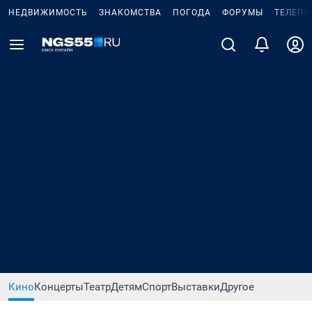
НЕДВИЖИМОСТЬ
ЗНАКОМСТВА
ПОГОДА
ФОРУМЫ
ТЕЛЕПР
Кино
Концерты
Театр
Детям
Спорт
Выставки
Другое