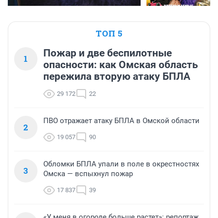
ТОП 5
Пожар и две беспилотные
1
опасности: как Омская область
пережила вторую атаку БПЛА
29 172
22
ПВО отражает атаку БПЛА в Омской области
2
19 057
90
Обломки БПЛА упали в поле в окрестностях
3
Омска — вспыхнул пожар
17 837
39
«У меня в огороде больше растет»: репортаж