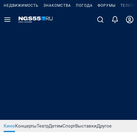
НЕДВИЖИМОСТЬ
ЗНАКОМСТВА
ПОГОДА
ФОРУМЫ
ТЕЛЕПР
Кино
Концерты
Театр
Детям
Спорт
Выставки
Другое