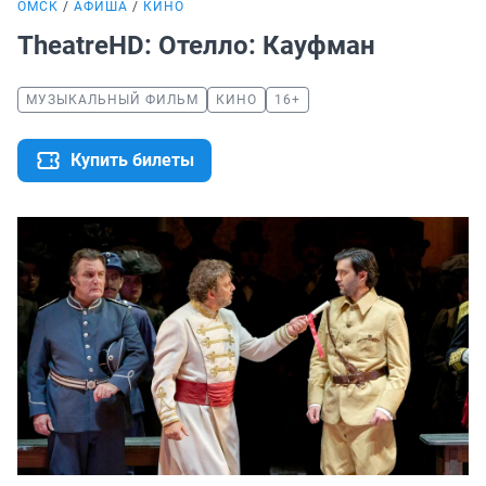
ОМСК
АФИША
КИНО
TheatreHD: Отелло: Кауфман
МУЗЫКАЛЬНЫЙ ФИЛЬМ
КИНО
16+
Купить билеты