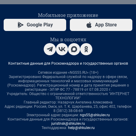
Мобильное приложение
Google Play
App Store
Мы в соцсетях
Контактные данные для Роскомнадзора и государственных органов
Сетевое издание «NGS55.RU» (18+)
Зарегистрировано Федеральной службой по надзору в сфере связи,
информационных технологий и массовых коммуникаций
(Роскомнадзор). Регистрационный номер и дата принятия решения о
регистрации - ЭЛ № ФС 77 - 78819 от 07.08.2020 г.
Учредитель: Общество с ограниченной ответственностью "ИНТЕРНЕТ
ТЕХНОЛОГИИ"
Главный редактор: Назарчук Ангелина Алексеевна
Адрес редакции: Россия, Омск, ул. Т. К. Щербанева, 25, офис 402, телефон
8 (3812) 38-08-69
Электронный адрес редакции:
ngs55@shkulev.ru
Контактные данные для Роскомнадзора и государственных органов:
juristnsk@shkulev.ru
Техподдержка:
help@shkulev.ru