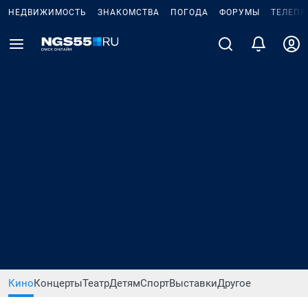
НЕДВИЖИМОСТЬ
ЗНАКОМСТВА
ПОГОДА
ФОРУМЫ
ТЕЛЕПР
Кино
Концерты
Театр
Детям
Спорт
Выставки
Другое