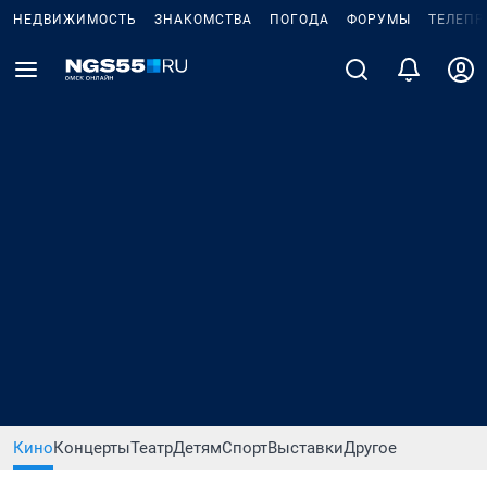
НЕДВИЖИМОСТЬ
ЗНАКОМСТВА
ПОГОДА
ФОРУМЫ
ТЕЛЕПР
Кино
Концерты
Театр
Детям
Спорт
Выставки
Другое