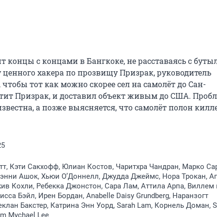
 концы с концами в Бангкоке, не расставаясь с бутыл
 ценного хакера по прозвищу Призрак, руководитель 
чтобы тот как можно скорее сел на самолёт до Сан-
тит Призрак, и доставил объект живым до США. Пробл
звестна, а позже выясняется, что самолёт полон килле
25
т, Кэти Сакхофф, Юлиан Костов, Чаритхра Чандран, Марко Са
энни Ашок, Хьюи О’Доннелл, Джудда Джеймс, Нора Трокан, А
ив Кохли, Ребекка Джонстон, Сара Лам, Аттила Арпа, Виллем
исса Бэйл, Ирен Бордан, Anabelle Daisy Grundberg, Наранзогт
еклан Бакстер, Катрина Энн Уорд, Sarah Lam, Корнель Доман, 
iam Mychael Lee