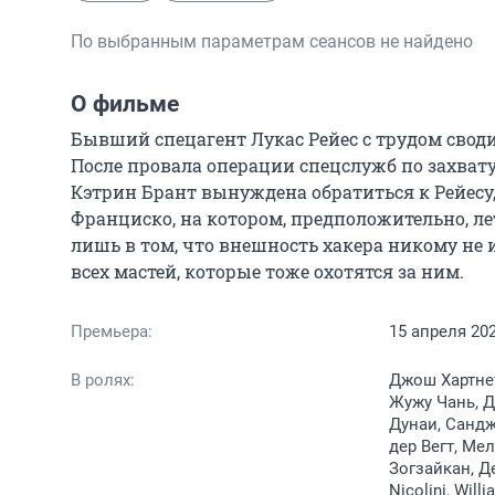
По выбранным параметрам сеансов не найдено
О фильме
Бывший спецагент Лукас Рейес с трудом сводит
После провала операции спецслужб по захвату
Кэтрин Брант вынуждена обратиться к Рейесу, 
Франциско, на котором, предположительно, ле
лишь в том, что внешность хакера никому не и
всех мастей, которые тоже охотятся за ним.
Премьера:
15 апреля 20
В ролях:
Джош Хартнет
Жужу Чань, Д
Дунаи, Сандж
дер Вегт, Мел
Зогзайкан, Д
Nicolini, Will