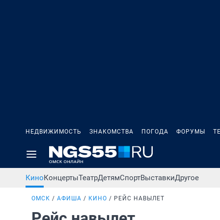
НЕДВИЖИМОСТЬ
ЗНАКОМСТВА
ПОГОДА
ФОРУМЫ
Т
Кино
Концерты
Театр
Детям
Спорт
Выставки
Другое
ОМСК
АФИША
КИНО
РЕЙС НАВЫЛЕТ
Рейс навылет