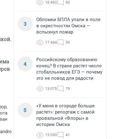
18 493
90
Обломки БПЛА упали в поле
3
в окрестностях Омска —
вспыхнул пожар
кой. 
17 444
39
Российскому образованию
ема 
4
конец? В стране растет число
ров 
стобалльников ЕГЭ — почему
это не повод для радости
13 075
79
«У меня в огороде больше
рор,
5
растет»: репортаж с самой
гота
провальной «Флоры» в
 ван
истории Омска
Sandro
13 030
41