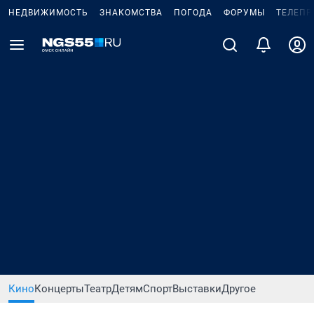
НЕДВИЖИМОСТЬ
ЗНАКОМСТВА
ПОГОДА
ФОРУМЫ
ТЕЛЕПР
Кино
Концерты
Театр
Детям
Спорт
Выставки
Другое