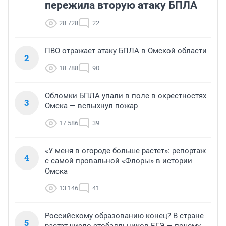
пережила вторую атаку БПЛА
28 728
22
ПВО отражает атаку БПЛА в Омской области
2
18 788
90
Обломки БПЛА упали в поле в окрестностях
3
Омска — вспыхнул пожар
17 586
39
«У меня в огороде больше растет»: репортаж
4
с самой провальной «Флоры» в истории
Омска
13 146
41
Российскому образованию конец? В стране
5
растет число стобалльников ЕГЭ — почему