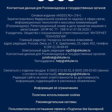
Контактные данные для Роскомнадзора и государственных органов
Сетевое издание «NGS55.RU» (18+)
Зарегистрировано Федеральной службой по надзору в сфере связи,
информационных технологий и массовых коммуникаций
(Роскомнадзор). Регистрационный номер и дата принятия решения о
регистрации - ЭЛ № ФС 77 - 78819 от 07.08.2020 г.
Учредитель: Общество с ограниченной ответственностью "ИНТЕРНЕТ
ТЕХНОЛОГИИ"
Главный редактор: Назарчук Ангелина Алексеевна
Адрес редакции: Россия, Омск, ул. Т. К. Щербанева, 25, офис 402, телефон
8 (3812) 38-08-69
Электронный адрес редакции:
ngs55@shkulev.ru
Контактные данные для Роскомнадзора и государственных органов:
juristnsk@shkulev.ru
Техподдержка:
help@shkulev.ru
Связаться с отделом продаж: 8 (383) 212-52-52, 8 (800) 200-03-83 (звонок
с сотового бесплатный),
reklamangs@shkulev.ru
Редакция сайта не несет ответственности за достоверность
информации, содержащейся в рекламных объявлениях.
Информация об ограничениях
Политика использования cookies
Рекомендательные системы
Пользовательское соглашение сервиса «Подписка без баннерной