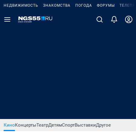
НЕДВИЖИМОСТЬ
ЗНАКОМСТВА
ПОГОДА
ФОРУМЫ
ТЕЛЕПР
Кино
Концерты
Театр
Детям
Спорт
Выставки
Другое