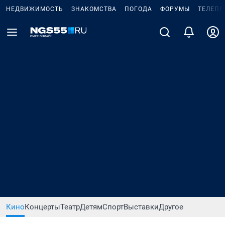
НЕДВИЖИМОСТЬ
ЗНАКОМСТВА
ПОГОДА
ФОРУМЫ
ТЕЛЕПР
Кино
Концерты
Театр
Детям
Спорт
Выставки
Другое