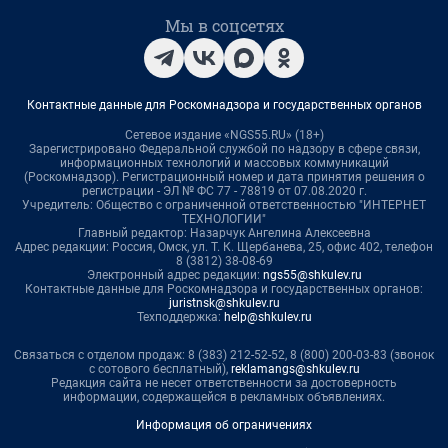
Мы в соцсетях
Контактные данные для Роскомнадзора и государственных органов
Сетевое издание «NGS55.RU» (18+)
Зарегистрировано Федеральной службой по надзору в сфере связи,
информационных технологий и массовых коммуникаций
(Роскомнадзор). Регистрационный номер и дата принятия решения о
регистрации - ЭЛ № ФС 77 - 78819 от 07.08.2020 г.
Учредитель: Общество с ограниченной ответственностью "ИНТЕРНЕТ
ТЕХНОЛОГИИ"
Главный редактор: Назарчук Ангелина Алексеевна
Адрес редакции: Россия, Омск, ул. Т. К. Щербанева, 25, офис 402, телефон
8 (3812) 38-08-69
Электронный адрес редакции:
ngs55@shkulev.ru
Контактные данные для Роскомнадзора и государственных органов:
juristnsk@shkulev.ru
Техподдержка:
help@shkulev.ru
Связаться с отделом продаж: 8 (383) 212-52-52, 8 (800) 200-03-83 (звонок
с сотового бесплатный),
reklamangs@shkulev.ru
Редакция сайта не несет ответственности за достоверность
информации, содержащейся в рекламных объявлениях.
Информация об ограничениях