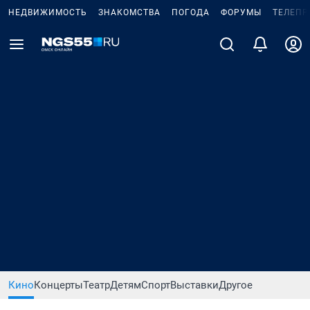
НЕДВИЖИМОСТЬ
ЗНАКОМСТВА
ПОГОДА
ФОРУМЫ
ТЕЛЕПР
Кино
Концерты
Театр
Детям
Спорт
Выставки
Другое