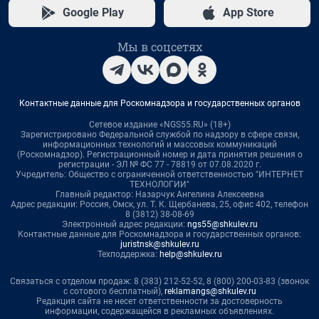
Google Play
App Store
Мы в соцсетях
Контактные данные для Роскомнадзора и государственных органов
Сетевое издание «NGS55.RU» (18+)
Зарегистрировано Федеральной службой по надзору в сфере связи,
информационных технологий и массовых коммуникаций
(Роскомнадзор). Регистрационный номер и дата принятия решения о
регистрации - ЭЛ № ФС 77 - 78819 от 07.08.2020 г.
Учредитель: Общество с ограниченной ответственностью "ИНТЕРНЕТ
ТЕХНОЛОГИИ"
Главный редактор: Назарчук Ангелина Алексеевна
Адрес редакции: Россия, Омск, ул. Т. К. Щербанева, 25, офис 402, телефон
8 (3812) 38-08-69
Электронный адрес редакции:
ngs55@shkulev.ru
Контактные данные для Роскомнадзора и государственных органов:
juristnsk@shkulev.ru
Техподдержка:
help@shkulev.ru
Связаться с отделом продаж: 8 (383) 212-52-52, 8 (800) 200-03-83 (звонок
с сотового бесплатный),
reklamangs@shkulev.ru
Редакция сайта не несет ответственности за достоверность
информации, содержащейся в рекламных объявлениях.