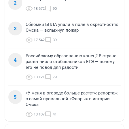
2
18 672
90
Обломки БПЛА упали в поле в окрестностях
3
Омска — вспыхнул пожар
17 542
39
Российскому образованию конец? В стране
4
растет число стобалльников ЕГЭ — почему
это не повод для радости
13 121
79
«У меня в огороде больше растет»: репортаж
5
с самой провальной «Флоры» в истории
Омска
13 107
41