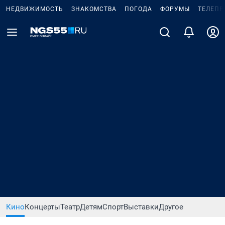
НЕДВИЖИМОСТЬ
ЗНАКОМСТВА
ПОГОДА
ФОРУМЫ
ТЕЛЕПР
Кино
Концерты
Театр
Детям
Спорт
Выставки
Другое