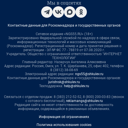
Мы в соцсетях
Контактные данные для Роскомнадзора и государственных органов
Сетевое издание «NGS55.RU» (18+)
Зарегистрировано Федеральной службой по надзору в сфере связи,
информационных технологий и массовых коммуникаций
(Роскомнадзор). Регистрационный номер и дата принятия решения о
регистрации - ЭЛ № ФС 77 - 78819 от 07.08.2020 г.
Учредитель: Общество с ограниченной ответственностью "ИНТЕРНЕТ
ТЕХНОЛОГИИ"
Главный редактор: Назарчук Ангелина Алексеевна
Адрес редакции: Россия, Омск, ул. Т. К. Щербанева, 25, офис 402, телефон
8 (3812) 38-08-69
Электронный адрес редакции:
ngs55@shkulev.ru
Контактные данные для Роскомнадзора и государственных органов:
juristnsk@shkulev.ru
Техподдержка:
help@shkulev.ru
Связаться с отделом продаж: 8 (383) 212-52-52, 8 (800) 200-03-83 (звонок
с сотового бесплатный),
reklamangs@shkulev.ru
Редакция сайта не несет ответственности за достоверность
информации, содержащейся в рекламных объявлениях.
Информация об ограничениях
Политика использования cookies