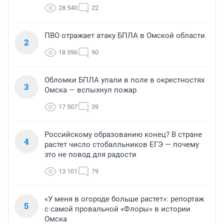
28 540
22
ПВО отражает атаку БПЛА в Омской области
2
18 596
90
Обломки БПЛА упали в поле в окрестностях
3
Омска — вспыхнул пожар
17 507
39
Российскому образованию конец? В стране
4
растет число стобалльников ЕГЭ — почему
это не повод для радости
13 101
79
«У меня в огороде больше растет»: репортаж
5
с самой провальной «Флоры» в истории
Омска