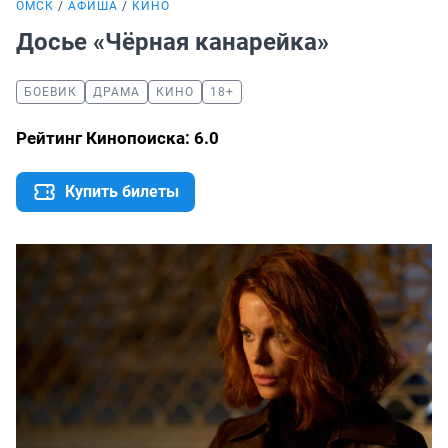
ОМСК
АФИША
КИНО
Досье «Чёрная канарейка»
БОЕВИК
ДРАМА
КИНО
18+
Рейтинг Кинопоиска: 6.0
Купить билеты