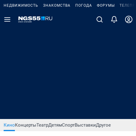
НЕДВИЖИМОСТЬ
ЗНАКОМСТВА
ПОГОДА
ФОРУМЫ
ТЕЛЕПР
Кино
Концерты
Театр
Детям
Спорт
Выставки
Другое