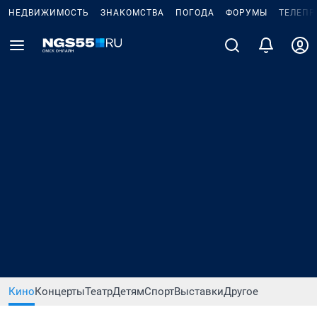
НЕДВИЖИМОСТЬ
ЗНАКОМСТВА
ПОГОДА
ФОРУМЫ
ТЕЛЕПР
Кино
Концерты
Театр
Детям
Спорт
Выставки
Другое