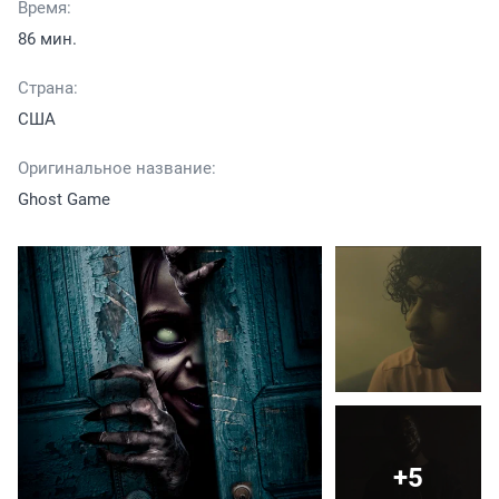
Время:
86 мин.
Страна:
США
Оригинальное название:
Ghost Game
+5