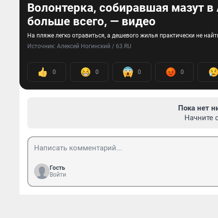
Волонтерка, собиравшая мазут в 
больше всего, — видео
На пляже легко отравиться, а дешевого жилья практически не найт
Источник: 
Алексей Ногинский / 63.RU
0
0
0
0
Пока нет н
Начните 
Гость
Войти