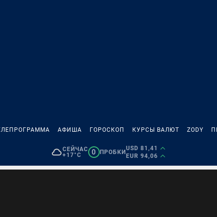
ЕЛЕПРОГРАММА
АФИША
ГОРОСКОП
КУРСЫ ВАЛЮТ
ZODY
П
USD 81,41
СЕЙЧАС
0
ПРОБКИ
+17°C
EUR 94,06