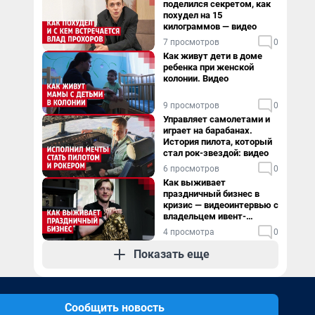
поделился секретом, как
похудел на 15
килограммов — видео
7 просмотров
0
Как живут дети в доме
ребенка при женской
колонии. Видео
9 просмотров
0
Управляет самолетами и
играет на барабанах.
История пилота, который
стал рок-звездой: видео
6 просмотров
0
Как выживает
праздничный бизнес в
кризис — видеоинтервью с
владельцем ивент-
агентства
4 просмотра
0
Показать еще
Сообщить новость