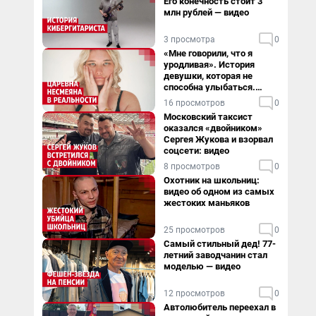
Его конечность стоит 3
млн рублей — видео
3 просмотра
0
«Мне говорили, что я
уродливая». История
девушки, которая не
способна улыбаться.
Видео
16 просмотров
0
Московский таксист
оказался «двойником»
Сергея Жукова и взорвал
соцсети: видео
8 просмотров
0
Охотник на школьниц:
видео об одном из самых
жестоких маньяков
25 просмотров
0
Самый стильный дед! 77-
летний заводчанин стал
моделью — видео
12 просмотров
0
Автолюбитель переехал в