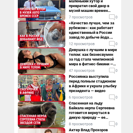
маленький хутор и
превратил свой двор в
музей машин времен
СССР. Видео
7 просмотров
0
«Качество лучше, чем за
рубежом»: как работает
единственный в России
завод по добыче йода.
Видео
12 просмотров
0
Девушка с лучшим в мире
телом: как бизнесвумен
за год стала чемпионкой
мира в фитнес-бикини —
видео
47 просмотров
0
Россиянка выступила
перед полным стадионом
в Африке и украла улыбку
президента — видео
6 просмотров
0
Спасенная на льду
Байкала нерпа Сергеевна
готовится вернуться в
дикую природу — ее
видеоистория
8 просмотров
0
Актер Влад Прохоров