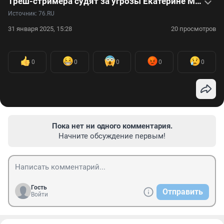
Треш-стримера судят за угрозы Екатерине Мизулиной: видеоистория
Источник: 
76.RU
31 января 2025, 15:28
20 просмотров
0
0
0
0
0
Пока нет ни одного комментария.
Начните обсуждение первым!
Гость
Отправить
Войти