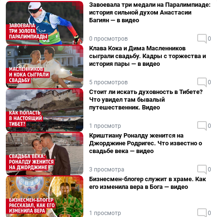
Завоевала три медали на Паралимпиаде:
история сильной духом Анастасии
Багиян — в видео
0 просмотров
0
Клава Кока и Дима Масленников
сыграли свадьбу. Кадры с торжества и
история пары — в видео
5 просмотров
0
Стоит ли искать духовность в Тибете?
Что увидел там бывалый
путешественник. Видео
1 просмотр
0
Криштиану Роналду женится на
Джорджине Родригес. Что известно о
свадьбе века — видео
3 просмотра
0
Бизнесмен-блогер служит в храме. Как
его изменила вера в Бога — видео
1 просмотр
0