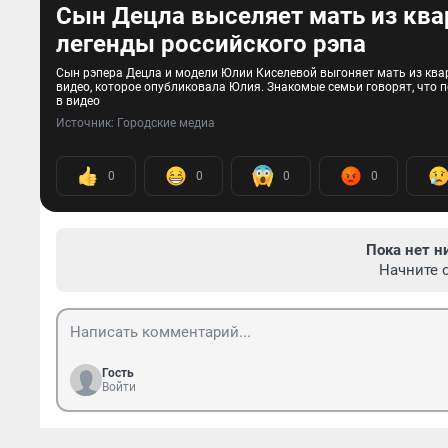
Сын Децла выселяет мать из квар
легенды российского рэпа
Сын рэпера Децла и модели Юлии Киселевой выгоняет мать из квар
видео, которое опубликовала Юлия. Знакомые семьи говорят, что 
в видео
Источник: 
Городские медиа
0
0
0
0
Пока нет н
Начните 
Гость
Войти