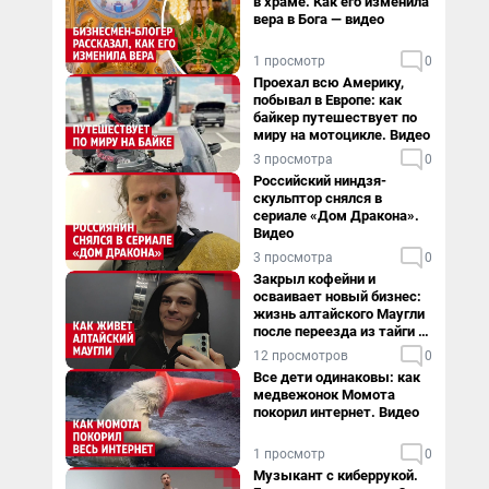
в храме. Как его изменила
вера в Бога — видео
1 просмотр
0
Проехал всю Америку,
побывал в Европе: как
байкер путешествует по
миру на мотоцикле. Видео
3 просмотра
0
Российский ниндзя-
скульптор снялся в
сериале «Дом Дракона».
Видео
3 просмотра
0
Закрыл кофейни и
осваивает новый бизнес:
жизнь алтайского Маугли
после переезда из тайги в
столицу
12 просмотров
0
Все дети одинаковы: как
медвежонок Момота
покорил интернет. Видео
1 просмотр
0
Музыкант с киберрукой.