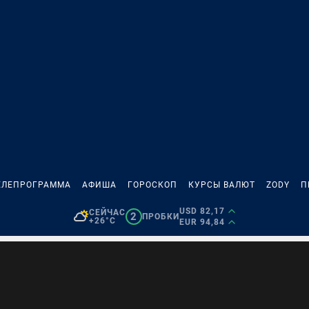
ЕЛЕПРОГРАММА
АФИША
ГОРОСКОП
КУРСЫ ВАЛЮТ
ZODY
П
USD 82,17
СЕЙЧАС
2
ПРОБКИ
+26°C
EUR 94,84