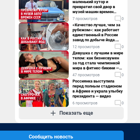
маленький хутор и
превратил свой двор в
музей машин времен
СССР. Видео
7 просмотров
0
«Качество лучше, чем за
рубежом»: как работает
единственный в России
завод по добыче йода.
Видео
12 просмотров
0
Девушка с лучшим в мире
телом: как бизнесвумен
за год стала чемпионкой
мира в фитнес-бикини —
видео
47 просмотров
0
Россиянка выступила
перед полным стадионом
в Африке и украла улыбку
президента — видео
6 просмотров
0
Показать еще
Сообщить новость