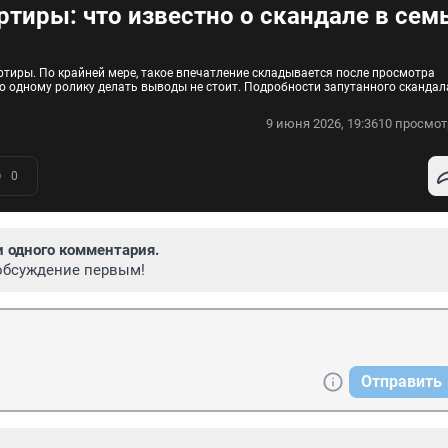
тиры: что известно о скандале в сем
тиры. По крайней мере, такое впечатление складывается после просмотра
по одному ролику делать выводы не стоит. Подробности запутанного скандал
9 июня 2026, 19:36
10 просмот
0
и одного комментария.
обсуждение первым!
Отправить