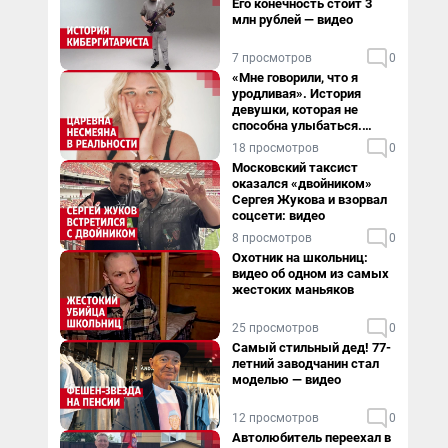
Его конечность стоит 3
млн рублей — видео
7 просмотров
0
«Мне говорили, что я
уродливая». История
девушки, которая не
способна улыбаться.
Видео
18 просмотров
0
Московский таксист
оказался «двойником»
Сергея Жукова и взорвал
соцсети: видео
8 просмотров
0
Охотник на школьниц:
видео об одном из самых
жестоких маньяков
25 просмотров
0
Самый стильный дед! 77-
летний заводчанин стал
моделью — видео
12 просмотров
0
Автолюбитель переехал в