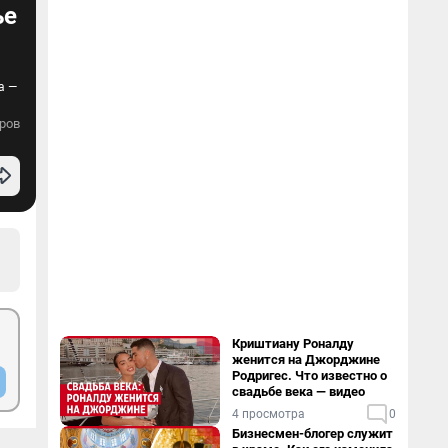
ье
а —
ров
Криштиану Роналду
женится на Джорджине
Родригес. Что известно о
свадьбе века — видео
4 просмотра
0
Бизнесмен-блогер служит