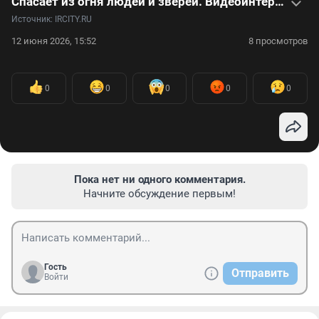
Спасает из огня людей и зверей. Видеоинтервью с пожарным о сложностях профессии
Источник: 
IRCITY.RU
12 июня 2026, 15:52
8 просмотров
0
0
0
0
0
Пока нет ни одного комментария.
Начните обсуждение первым!
Гость
Отправить
Войти