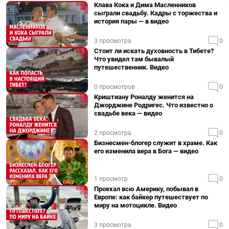
Клава Кока и Дима Масленников
сыграли свадьбу. Кадры с торжества и
история пары — в видео
3 просмотра
0
Стоит ли искать духовность в Тибете?
Что увидел там бывалый
путешественник. Видео
0 просмотров
0
Криштиану Роналду женится на
Джорджине Родригес. Что известно о
свадьбе века — видео
2 просмотра
0
Бизнесмен-блогер служит в храме. Как
его изменила вера в Бога — видео
1 просмотр
0
Проехал всю Америку, побывал в
Европе: как байкер путешествует по
миру на мотоцикле. Видео
3 просмотра
0