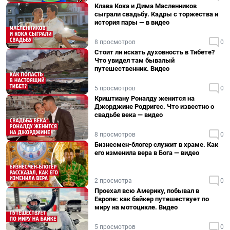
Клава Кока и Дима Масленников
сыграли свадьбу. Кадры с торжества и
история пары — в видео
8 просмотров
0
Стоит ли искать духовность в Тибете?
Что увидел там бывалый
путешественник. Видео
5 просмотров
0
Криштиану Роналду женится на
Джорджине Родригес. Что известно о
свадьбе века — видео
8 просмотров
0
Бизнесмен-блогер служит в храме. Как
его изменила вера в Бога — видео
2 просмотра
0
Проехал всю Америку, побывал в
Европе: как байкер путешествует по
миру на мотоцикле. Видео
5 просмотров
0