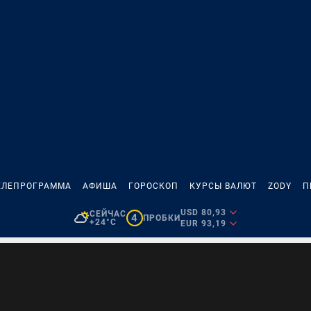
ЕЛЕПРОГРАММА
АФИША
ГОРОСКОП
КУРСЫ ВАЛЮТ
ZODY
П
USD 80,93
СЕЙЧАС
4
ПРОБКИ
+24°C
EUR 93,19