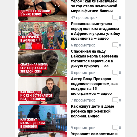
телом: как бизнесвумен
за год стала чемпионкой
мира в фитнес-бикини —
видео
47 просмотров
0
Россиянка выступила
перед полным стадионом
в Африке и украла улыбку
президента — видео
6 просмотров
0
Спасенная на льду
Байкала нерпа Сергеевна
готовится вернуться в
дикую природу — ее
видеоистория
8 просмотров
0
Актер Влад Прохоров
поделился секретом, как
похудел на 15
килограммов — видео
7 просмотров
0
Как живут дети в доме
ребенка при женской
колонии. Видео
9 просмотров
0
Управляет самолетами и