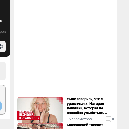
На
ров
«Мне говорили, что я
уродливая». История
девушки, которая не
способна улыбаться.
Видео
15 просмотров
0
Московский таксист