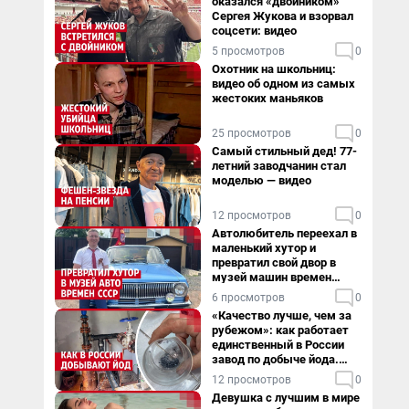
оказался «двойником»
Сергея Жукова и взорвал
соцсети: видео
5 просмотров
0
Охотник на школьниц:
видео об одном из самых
жестоких маньяков
25 просмотров
0
Самый стильный дед! 77-
летний заводчанин стал
моделью — видео
12 просмотров
0
Автолюбитель переехал в
маленький хутор и
превратил свой двор в
музей машин времен
СССР. Видео
6 просмотров
0
«Качество лучше, чем за
рубежом»: как работает
единственный в России
завод по добыче йода.
Видео
12 просмотров
0
Девушка с лучшим в мире