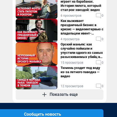
играет на барабанах.
История пилота, который
стал рок-звездой: видео
6 просмотров
0
Как выживает
праздничный бизнес в
кризис — видеоинтервью с
владельцем ивент-
агентства
4 просмотра
0
Орский маньяк: как
случайно поймали и
упустили одного из самых
разыскиваемых убийц в
России. Видео
15 просмотров
0
Тюмень уходит под воду
из-за летного паводка —
видео
12 просмотров
0
Показать еще
Сообщить новость